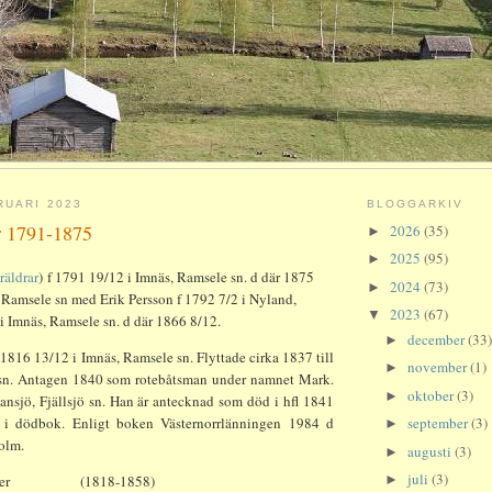
RUARI 2023
BLOGGARKIV
er 1791-1875
2026
(35)
►
2025
(95)
►
räldrar
)
f 1791 19/12 i Imnäs, Ramsele sn. d där 1875
2024
(73)
►
 Ramsele sn med Erik Persson f 1792 7/2 i Nyland,
2023
(67)
▼
i Imnäs, Ramsele sn. d där 1866 8/12.
december
(33)
►
f 1816 13/12 i Imnäs, Ramsele sn.
Flyttade cirka 1837 till
november
(1)
►
n. Antagen 1840 som rotebåtsman under namnet Mark.
oktober
(3)
►
Jansjö, Fjällsjö sn. Han är antecknad som död i hfl 1841
 i dödbok. Enligt boken Västernorrlänningen 1984 d
september
(3)
►
olm.
augusti
(3)
►
juli
(3)
er
(1818-1858)
►