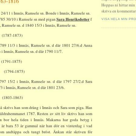
763-1816
Hoppas ni hittar min
skriva en kommentar!
 24/11 i Imnäs, Ramsele sn. Bonde i Imnäs, Ramsele sn.
Sara Henriksdotter
1785 30/10 i Ramsele sn med pigan
f
VISA HELA MIN PRO
 Ramsele sn. d 1840 15/3 i Imnäs, Ramsele sn.
(1787-1873)
1789 11/3 i Imnäs, Ramsele sn. d där 1801 27/6.d Anna
6 i Imnäs, Ramsele sn. d där 1790 11/7.
(1791-1875)
(1794-1875)
1797 15/2 i Imnäs, Ramsele sn. d där 1797 27/2.d Sara
/3 i Imnäs, Ramsele sn. d där 1801 23/6.
(1803-1863)
 så skrivs han som dräng i Imnäs och Sara som piga. Han
äldrahemmanet 1787. Resten av sitt liv skrivs han som
n bor hela tiden i Imnäs. Makarna har goda betyg i
 är bara 53 år gammal när han dör en vinterdag i vad
m andtäppa och tungt bröst. Änkan står skriven för