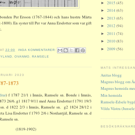
2015
(45)
►
2014
(63)
►
l bonden Per Ersson (1767-1844) och hans hustru Märta
2013
(65)
►
-1800). En syster till Per var Anna Ersdotter som var gift
2012
(94)
►
k.
2011
(74)
►
2010
(83)
►
2009
(56)
►
AT
22:00
INGA KOMMENTARER:
NYLAND
,
OVANMO
,
RAMSELE
MATS INTRESSA
Anitas blogg
RUARI 2023
Magnus blogg om Åd
787-1873
Magnus hemsida med
drar
) f 1787 21/1 i Imnäs, Ramsele sn. Bonde i Imnäs,
Min hemsida
1873 26/6. g1 1817 9/11 med Anna Ersdotter f 1791 19/3
Ramsele-Edsele byg
 sn. d 1822 2/3 i Imnäs, Ramsele sn. g2 1824 28/12 i
Vilda Västra (Junsele
a Lisa Ersdotter f 1793 2/6 i Nordantjäl, Ramsele sn. d
 Ramsele sn.
BESÖKSRÄKNAR
on (1819-1902)