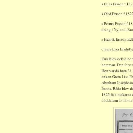
s Elias Ersson f 18
s Olof Ersson f 182
s Petrus Ersson f 1
dräng i Nyland, Ra
s Henrik Ersson
d Sara Lisa Ers
Erik blev också bon
hemman. Den första 
Hon var då bara 31 
änkan Greta Lisa Er
Abraham Josephsson
Imnäs. Båda blev de
1825 fick makarna e
döddatum är hämtat 