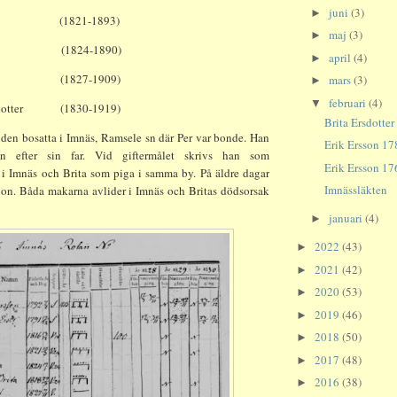
juni
(3)
►
(1821-1893)
maj
(3)
►
(1824-1890)
april
(4)
►
(1827-1909)
mars
(3)
►
februari
(4)
▼
otter
(1830-1919)
Brita Ersdotte
iden bosatta i Imnäs, Ramsele sn där Per var bonde. Han
Erik Ersson 1
en efter sin far. Vid giftermålet skrivs han som
Erik Ersson 1
 i Imnäs och Brita som piga i samma by. På äldre dagar
Imnässläkten
jon. Båda makarna avlider i Imnäs och Britas dödsorsak
januari
(4)
►
2022
(43)
►
2021
(42)
►
2020
(53)
►
2019
(46)
►
2018
(50)
►
2017
(48)
►
2016
(38)
►