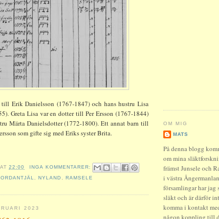
 till Erik Danielsson (1767-1847) och hans hustru Lisa
5). Greta Lisa var en dotter till Per Ersson (1767-1844)
tru Märta Danielsdotter (1772-1800). Ett annat barn till
OM MIG
ersson som gifte sig med Eriks syster Brita.
MATS
På denna blogg komme
om mina släktforskni
främst Junsele och R
AT
22:00
INGA KOMMENTARER:
i västra Ångermanland
NORDANTJÄL
,
NYLAND
,
RAMSELE
församlingar har jag 
släkt och är därför in
komma i kontakt med
RUARI 2023
någon koppling till 