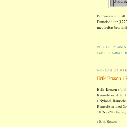
Per var en son til
Danielsdotter (1772
med Britas bror Eri
POSTED BY
MATS
LABELS:
IMNÄS
,
MÅNDAG 27 FEB
Erik Ersson 1
Erik Ersson
(
föräl
Ramsele sn. d där 
i Nyland, Ramsele
Ramsele sn med Gret
1876 29/8 i Imnäs,
s Erik Erss