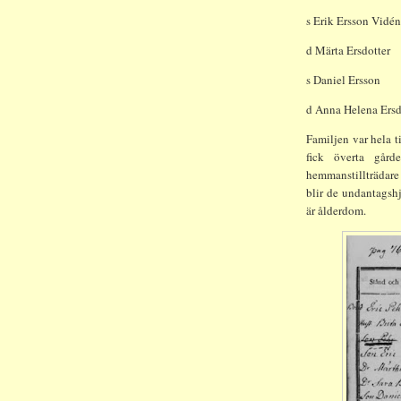
s Erik Ersson Vidén
d Märta Ersdotter
s Daniel Ersson
d Anna Helena Ersd
Familjen var hela t
fick överta gård
hemmanstillträdare
blir de undantagsh
är ålderdom.