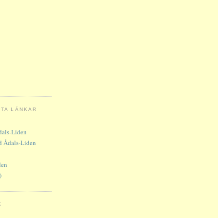
NTA LÄNKAR
als-Liden
 Ådals-Liden
den
)
E