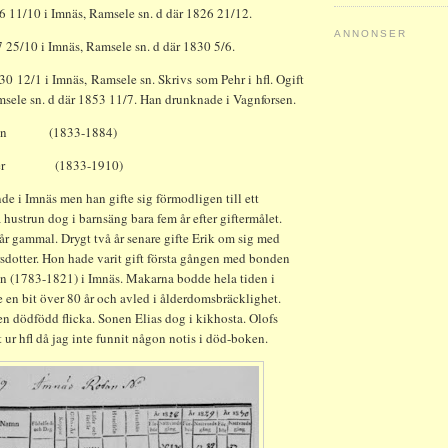
26 11/10 i Imnäs, Ramsele sn. d där 1826 21/12.
ANNONSER
7 25/10 i Imnäs, Ramsele sn. d där 1830 5/6.
830 12/1 i Imnäs, Ramsele sn.
Skrivs som Pehr i hfl. Ogift
msele sn. d där 1853 11/7. Han drunknade i Vagnforsen.
 Edin (1833-1884)
dotter (1833-1910)
de i Imnäs men han gifte sig förmodligen till ett
hustrun dog i barnsäng bara fem år efter giftermålet.
år gammal. Drygt två år senare gifte Erik om sig med
sdotter. Hon hade varit gift första gången med bonden
 (1783-1821) i Imnäs. Makarna bodde hela tiden i
 en bit över 80 år och avled i ålderdomsbräcklighet.
n dödfödd flicka. Sonen Elias dog i kikhosta. Olofs
ur hfl då jag inte funnit någon notis i död-boken.