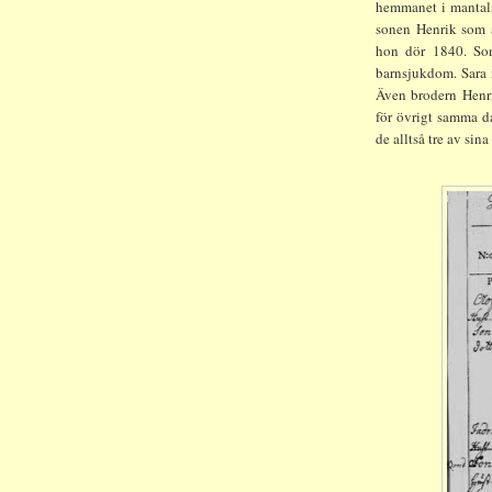
hemmanet i mantals
sonen Henrik som a
hon dör 1840. So
barnsjukdom. Sara 
Även brodern Henri
för övrigt samma d
de alltså tre av sina